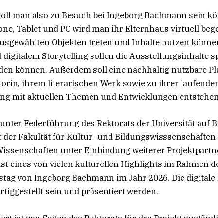
soll man also zu Besuch bei Ingeborg Bachmann sein kö
one, Tablet und PC wird man ihr Elternhaus virtuell beg
ausgewählten Objekten treten und Inhalte nutzen können
 digitalem Storytelling sollen die Ausstellungsinhalte s
den können. Außerdem soll eine nachhaltig nutzbare P
orin, ihrem literarischen Werk sowie zu ihrer laufende
ung mit aktuellen Themen und Entwicklungen entstehen
 unter Federführung des Rektorats der Universität auf B
der Fakultät für Kultur- und Bildungswisssenschaften 
Wissenschaften unter Einbindung weiterer Projektpartn
 ist eines von vielen kulturellen Highlights im Rahmen 
tag von Ingeborg Bachmann im Jahr 2026. Die digitale P
rtiggestellt sein und präsentiert werden.
ert ist von Seiten des Rektorats für das Projekt zuständ