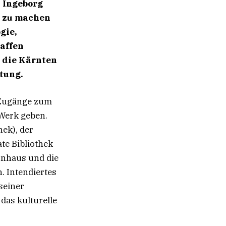
n Ingeborg
h zu machen
gie,
affen
 die Kärnten
ftung.
r Zugänge zum
Werk geben.
hek), der
te Bibliothek
ernhaus und die
. Intendiertes
seiner
das kulturelle