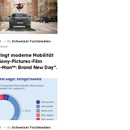
D
By
Schweizer Fachmedien
 Read
ingt moderne Mobilität
Sony-Pictures-Film
r-Man™: Brand New Day“.
D
By
Schweizer Fachmedien