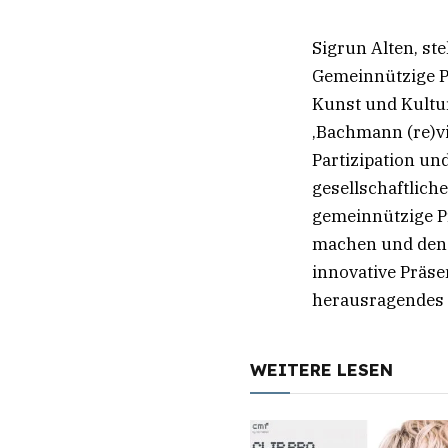
Sigrun Alten, st
Gemeinnützige Pr
Kunst und Kultur
‚Bachmann (re)vi
Partizipation un
gesellschaftlich
gemeinnützige Pr
machen und den 
innovative Präse
herausragendes B
WEITERE LESEN