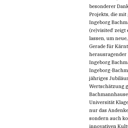
besonderer Dank 
Projekts, die mi
Ingeborg Bachma
(re)visited‘ zei
lassen, um neue,
Gerade für Kärnt
herausragender B
Ingeborg Bachma
Ingeborg-Bachma
jähriges Jubiläu
Wertschätzung g
Bachmannhauses 
Universität Klage
nur das Andenke
sondern auch ko
innovativen Kult