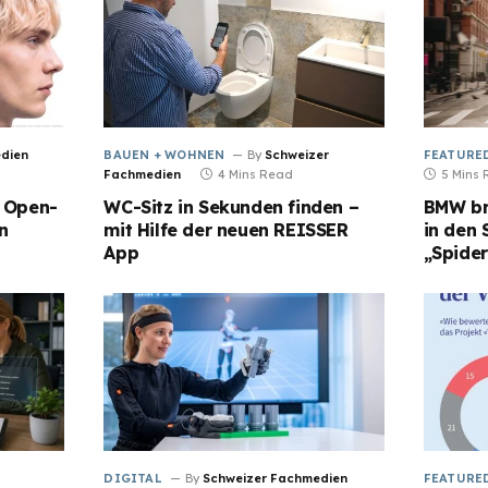
dien
BAUEN + WOHNEN
By
Schweizer
FEATURE
Fachmedien
4 Mins Read
5 Mins
: Open-
WC-Sitz in Sekunden finden –
BMW br
n
mit Hilfe der neuen REISSER
in den 
App
„Spide
DIGITAL
By
Schweizer Fachmedien
FEATURE