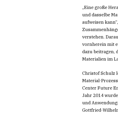
„Eine große Hera
und dasselbe Mat
aufweisen kann“,
Zusammenhänge z
verstehen. Darau
vornherein mit e
dazu beitragen, 
Materialien im L
Christof Schulz l
Material-Prozess
Center Future En
Jahr 2014 wurde
und Anwendungen
Gottfried-Wilhel