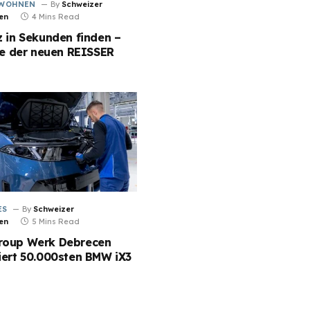
 WOHNEN
By
Schweizer
en
4 Mins Read
 in Sekunden finden –
fe der neuen REISSER
ES
By
Schweizer
en
5 Mins Read
oup Werk Debrecen
iert 50.000sten BMW iX3