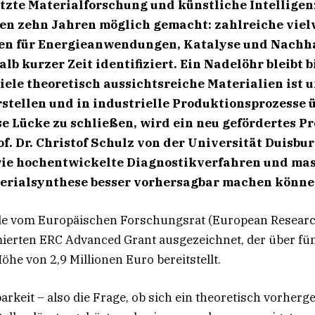
zte Materialforschung und künstliche Intelligenz
en zehn Jahren möglich gemacht: zahlreiche vie
ien für Energieanwendungen, Katalyse und Nachha
b kurzer Zeit identifiziert. Ein Nadelöhr bleibt b
iele theoretisch aussichtsreiche Materialien ist u
erstellen und in industrielle Produktionsprozesse
se Lücke zu schließen, wird ein neu gefördertes Pr
f. Dr. Christof Schulz von der Universität Duisbu
ie hochentwickelte Diagnostikverfahren und mas
erialsynthese besser vorhersagbar machen könne
de vom Europäischen Forschungsrat (European Researc
erten ERC Advanced Grant ausgezeichnet, der über fü
öhe von 2,9 Millionen Euro bereitstellt.
arkeit – also die Frage, ob sich ein theoretisch vorherg