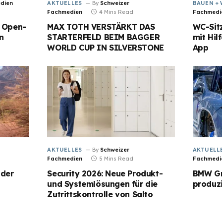
dien
AKTUELLES
By
Schweizer
BAUEN +
Fachmedien
4 Mins Read
Fachmedi
: Open-
MAX TOTH VERSTÄRKT DAS
WC-Sitz
n
STARTERFELD BEIM BAGGER
mit Hil
WORLD CUP IN SILVERSTONE
App
AKTUELLES
By
Schweizer
AKTUELL
Fachmedien
5 Mins Read
Fachmedi
 der
Security 2026: Neue Produkt-
BMW Gr
und Systemlösungen für die
produz
Zutrittskontrolle von Salto