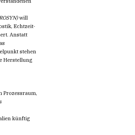
 verstandenen
EROSYN)
will
stik, Echtzeit-
rt. Anstatt
as
elpunkt stehen
le Herstellung
im Prozessraum,
s
alien künftig