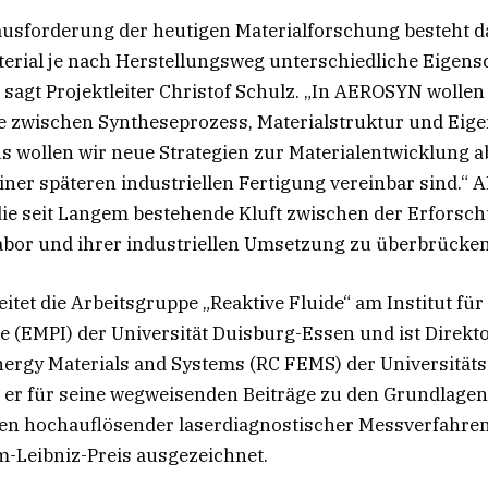
usforderung der heutigen Materialforschung besteht da
erial je nach Herstellungsweg unterschiedliche Eigens
 sagt Projektleiter Christof Schulz. „In AEROSYN wollen 
wischen Syntheseprozess, Materialstruktur und Eige
s wollen wir neue Strategien zur Materialentwicklung ab
iner späteren industriellen Fertigung vereinbar sind.“
die seit Langem bestehende Kluft zwischen der Erforsc
abor und ihrer industriellen Umsetzung zu überbrücken
eitet die Arbeitsgruppe „Reaktive Fluide“ am Institut fü
e (EMPI) der Universität Duisburg-Essen und ist Direkt
ergy Materials and Systems (RC FEMS) der Universitätsa
 er für seine wegweisenden Beiträge zu den Grundlagen
 hochauflösender laserdiagnostischer Messverfahre
m-Leibniz-Preis ausgezeichnet.