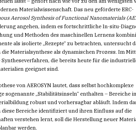
tellen lässt – gehört nach wie vor zu den am wenigsten
dernen Materialwissenschaft. Das neu geförderte ERC-
us Aerosol Synthesis of Functional Nanomaterials (A
erung angehen, indem es fortschrittliche In-situ-Diagno
ung und Methoden des maschinellen Lernens kombinie
ente als isolierte „Rezepte“ zu betrachten, untersucht d
die Materialsynthese als dynamischen Prozess. Im Mitt
Syntheseverfahren, die bereits heute für die industriel
erialien geeignet sind.
pothese von AEROSYN lautet, dass selbst hochkomplexe
 sogenannte „Stabilitätsinseln“ enthalten – Bereiche 
erialbildung robust und vorhersagbar abläuft. Indem da
iese Bereiche identifiziert und ihren Einfluss auf die
aften verstehen lernt, soll die Herstellung neuer Materi
planbar werden.