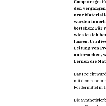
Computergestüt
den vergangen
neue Material
wurden innerhal
bestehen: Für v
wie sie sich h
lassen. Um die
Leitung von Pro
untersuchen, w
Lernen die Mat
Das Projekt wur
mit dem renommi
Fördermittel in H
Die Synthetisierb