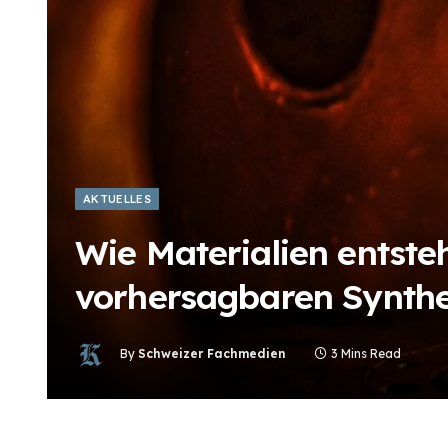
AKTUELLES
Wie Materialien entst
vorhersagbaren Synth
By
Schweizer Fachmedien
3 Mins Read