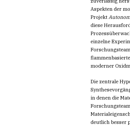
zuverlässig hers
Aspekten der mo
Projekt
Autonomo
diese Herausford
Prozessüberwach
einzelne Experim
Forschungsteam 
flammenbasierte 
moderner Oxidmat
Die zentrale Hy
Synthesevorgänge
in denen die Mat
Forschungsteam d
Materialeigensch
deutlich besser 