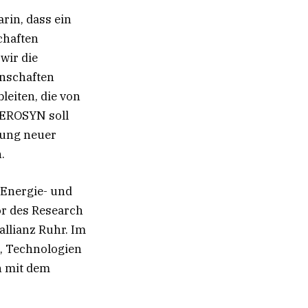
rin, dass ein
chaften
wir die
nschaften
leiten, die von
 AEROSYN soll
hung neuer
.
r Energie- und
or des Research
llianz Ruhr. Im
, Technologien
n mit dem