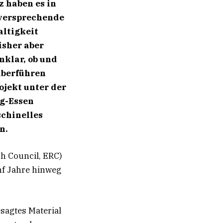
 haben es in
lversprechende
ltigkeit
isher aber
nklar, ob und
 überführen
ojekt unter der
rg-Essen
chinelles
n.
h Council, ERC)
nf Jahre hinweg
esagtes Material