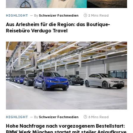
HIGHLIGHT
By
Schweizer Fachmedien
2 Mins Read
Aus Arlesheim für die Region: das Boutique-
Reisebüro Verdugo Travel
HIGHLIGHT
By
Schweizer Fachmedien
6 Mins Read
Hohe Nachfrage nach vorgezogenem Bestellstart:
BMW Werk München startet mit steiler Anlaufkurve