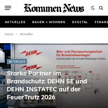
AKTUELLES
BAUEN + WOHNEN
DIGITAL
FINAN
Home
»
Aktuelles
AKTUELLES
Starke Partner im
Brandschutz: DEHN SE und
DEHN INSTATEC auf der
FeuerTrutz 2026