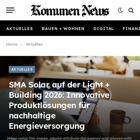
AKTUELLES
BAUEN + WOHNEN
DIGITAL
FINAN
Home
»
Aktuelles
AKTUELLES
SMA Solar auf der Light +
Building 2026: Innovative
Produktlösungen für
nachhaltige
Energieversorgung
When using this image, please attribute the agency and always with