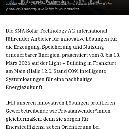
By
Schweizer Fachmedien
3 Mins Read
his full name – The Suits Communications. Please consider if the
product is already available in your market.
Die SMA Solar Technology AG, international
führender Anbieter für innovative Lösungen für
die Erzeugung, Speicherung und Nutzung
erneuerbarer Energien, präsentiert vom 8. bis 13.
März 2026 auf der Light + Building in Frankfurt
am Main (Halle 12.0, Stand C09) intelligente
Systemlösungen für eine nachhaltige
Energiezukunft.
„Mit unseren innovativen Lösungen profitieren
Gewerbetreibende wie Privatanwender*innen
gleichermaßen, denn sie sorgen für
Energieeffizienz, geben Orientierung bei