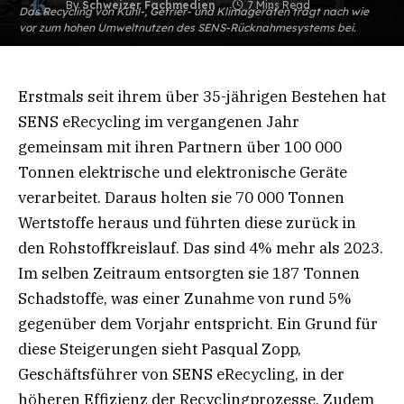
By
Schweizer Fachmedien
7 Mins Read
Das Recycling von Kühl-, Gefrier- und Klimageräten trägt nach wie
vor zum hohen Umweltnutzen des SENS-Rücknahmesystems bei.
Erstmals seit ihrem über 35-jährigen Bestehen hat
SENS eRecycling im vergangenen Jahr
gemeinsam mit ihren Partnern über 100 000
Tonnen elektrische und elektronische Geräte
verarbeitet. Daraus holten sie 70 000 Tonnen
Wertstoffe heraus und führten diese zurück in
den Rohstoffkreislauf. Das sind 4% mehr als 2023.
Im selben Zeitraum entsorgten sie 187 Tonnen
Schadstoffe, was einer Zunahme von rund 5%
gegenüber dem Vorjahr entspricht. Ein Grund für
diese Steigerungen sieht Pasqual Zopp,
Geschäftsführer von SENS eRecycling, in der
höheren Effizienz der Recyclingprozesse. Zudem