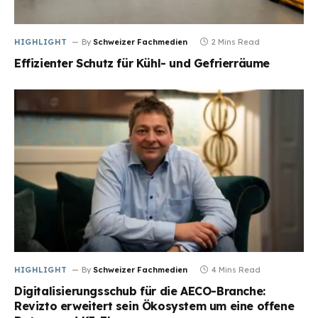
HIGHLIGHT
By
Schweizer Fachmedien
2 Mins Read
Effizienter Schutz für Kühl- und Gefrierräume
HIGHLIGHT
By
Schweizer Fachmedien
4 Mins Read
Digitalisierungsschub für die AECO-Branche:
Revizto erweitert sein Ökosystem um eine offene