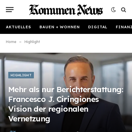
AKTUELLES
BAUEN + WOHNEN
DIGITAL
FINAN
Home
»
Highlight
HIGHLIGHT
Mehr als nur Berichterstattung:
Francesco J. Ciringiones
Vision der regionalen
Vernetzung