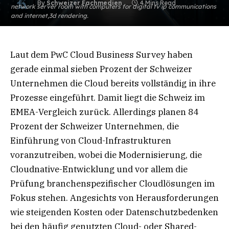
By
Schweizer Fachmedien
4 Mins Read
network server room with computers for digital tv ip communications
and internet,3d rendering.
Laut dem PwC Cloud Business Survey haben
gerade einmal sieben Prozent der Schweizer
Unternehmen die Cloud bereits vollständig in ihre
Prozesse eingeführt. Damit liegt die Schweiz im
EMEA-Vergleich zurück. Allerdings planen 84
Prozent der Schweizer Unternehmen, die
Einführung von Cloud-Infrastrukturen
voranzutreiben, wobei die Modernisierung, die
Cloudnative-Entwicklung und vor allem die
Prüfung branchenspezifischer Cloudlösungen im
Fokus stehen. Angesichts von Herausforderungen
wie steigenden Kosten oder Datenschutzbedenken
bei den häufig genutzten Cloud- oder Shared-