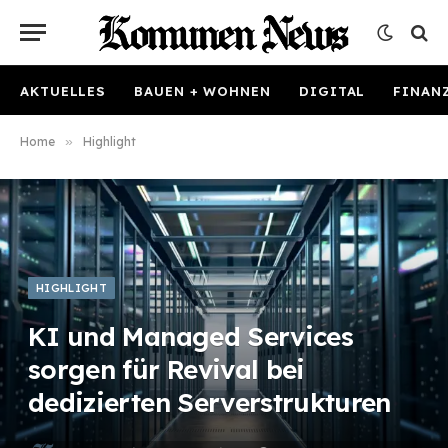
AKTUELLES
BAUEN + WOHNEN
DIGITAL
FINAN
Home
»
Highlight
HIGHLIGHT
KI und Managed Services
sorgen für Revival bei
dedizierten Serverstrukturen