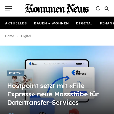
AKTUELLES
BAUEN + WOHNEN
DIGITAL
FINAN
Home
»
Digital
DIGITAL
Hostpoint setzt mit «File
Express» neue Massstäbe für
Dateitransfer-Services