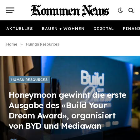
AKTUELLES
BAUEN + WOHNEN
DIGITAL
FINAN
Home
»
Human Resources
HUMAN RESOURCES
Honeymoon gewinnt die erste
Ausgabe des «Build Your
Dream Award», organisiert
von BYD und Mediawan