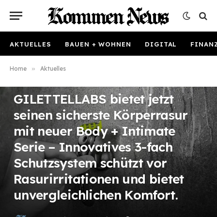
AKTUELLES
BAUEN + WOHNEN
DIGITAL
FINAN
Home
»
Aktuelles
AKTUELLES
GILETTELLABS bietet jetzt
seinen sicherste Körperrasur
mit neuer Body + Intimate
Serie – Innovatives 3-fach
Schutzsystem schützt vor
Rasurirritationen und bietet
unvergleichlichen Komfort.