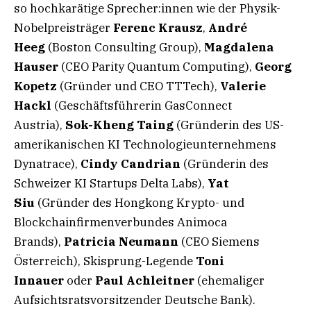
so hochkarätige Sprecher:innen wie der Physik-
Nobelpreisträger
Ferenc Krausz
,
André
Heeg
(Boston Consulting Group),
Magdalena
Hauser
(CEO Parity Quantum Computing),
Georg
Kopetz
(Gründer und CEO TTTech),
Valerie
Hackl
(Geschäftsführerin GasConnect
Austria),
Sok-Kheng Taing
(Gründerin des US-
amerikanischen KI Technologieunternehmens
Dynatrace),
Cindy Candrian
(Gründerin des
Schweizer KI Startups Delta Labs),
Yat
Siu
(Gründer des Hongkong Krypto- und
Blockchainfirmenverbundes Animoca
Brands),
Patricia Neumann
(CEO Siemens
Österreich), Skisprung-Legende
Toni
Innauer
oder
Paul Achleitner
(ehemaliger
Aufsichtsratsvorsitzender Deutsche Bank).