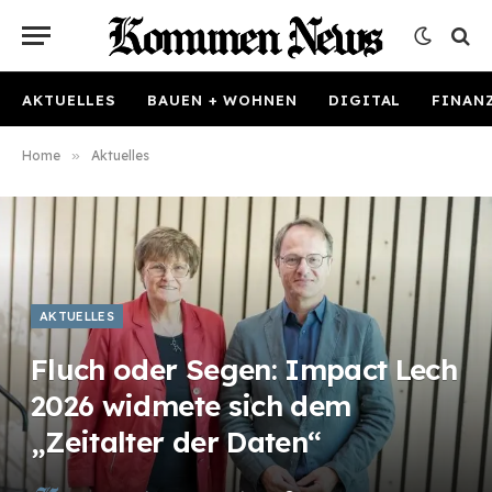
AKTUELLES
BAUEN + WOHNEN
DIGITAL
FINAN
Home
»
Aktuelles
AKTUELLES
Fluch oder Segen: Impact Lech
2026 widmete sich dem
„Zeitalter der Daten“