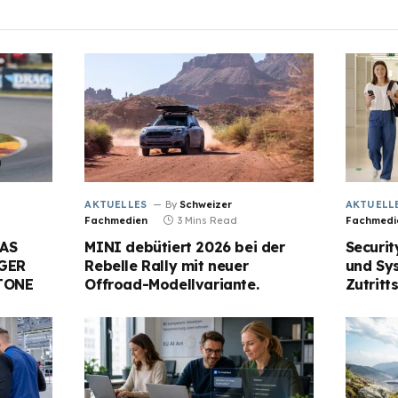
AKTUELLES
By
Schweizer
AKTUELL
Fachmedien
3 Mins Read
Fachmedi
AS
MINI debütiert 2026 bei der
Securit
GER
Rebelle Rally mit neuer
und Sy
TONE
Offroad-Modellvariante.
Zutritt