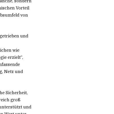
ranche, sondern
ischen Vorteil
rbsumfeld von
getrieben und
ichen wie
e erzielt“,
umfassende
g, Netz und
e Sicherheit,
reich groß
unterstützt und
en Wert unter