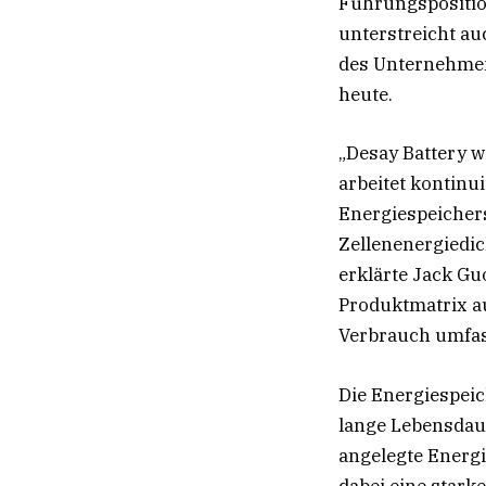
Führungspositio
unterstreicht au
des Unternehme
heute.
„Desay Battery 
arbeitet kontinu
Energiespeicher
Zellenenergiedic
erklärte Jack Gu
Produktmatrix a
Verbrauch umfas
Die Energiespeic
lange Lebensdau
angelegte Energ
dabei eine stark