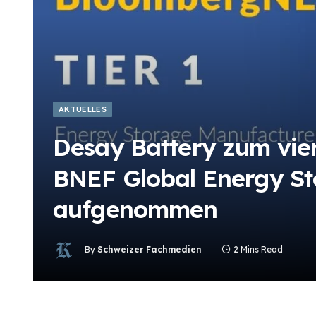
AKTUELLES
Desay Battery zum vier
BNEF Global Energy Sto
aufgenommen
By
Schweizer Fachmedien
2 Mins Read