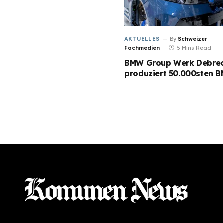
AKTUELLES
By
Schweizer
Fachmedien
5 Mins Read
BMW Group Werk Debre
produziert 50.000sten B