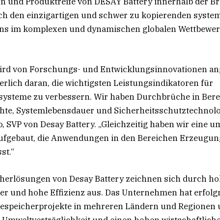
n und Produktreife von DESAY Battery innerhalb der B
ch den einzigartigen und schwer zu kopierenden system
ns im komplexen und dynamischen globalen Wettbewe
wird von Forschungs- und Entwicklungsinnovationen an
ierlich daran, die wichtigsten Leistungsindikatoren für
systeme zu verbessern. Wir haben Durchbrüche in Bere
hte, Systemlebensdauer und Sicherheitsschutztechnologi
o, SVP von Desay Battery. „Gleichzeitig haben wir eine 
ufgebaut, die Anwendungen in den Bereichen Erzeugun
st.“
herlösungen von Desay Battery zeichnen sich durch hoh
er und hohe Effizienz aus. Das Unternehmen hat erfolg
iespeicherprojekte in mehreren Ländern und Regionen 
e Umweltverträglichkeit und einen hohen wirtschaftlich