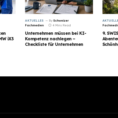
AKTUELLES
By
Schweizer
AKTUELL
Fachmedien
4 Mins Read
Fachmedi
cen
Unternehmen müssen bei KI-
9. SWI
MW iX3
Kompetenz nachlegen –
Abente
Checkliste für Unternehmen
Schönhe