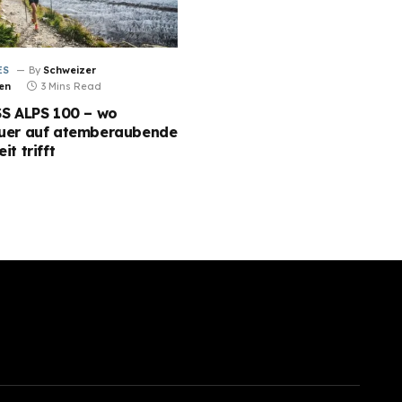
ES
By
Schweizer
en
3 Mins Read
SS ALPS 100 – wo
uer auf atemberaubende
it trifft