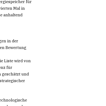
ergiespeicher für
ierten Mal in
ie anhaltend
gen in der
gen Bewertung
ie Liste wird von
enz für
h geschätzt und
strategischer
 technologische