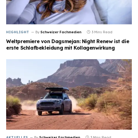
HIGHLIGHT
By
Schweizer Fachmedien
3 Mins Read
Weltpremiere von Dagsmejan: Night Renew ist die
erste Schlafbekleidung mit Kollagenwirkung
AKTUELLES
By
Schweizer Fachmedien
3 Mins Read