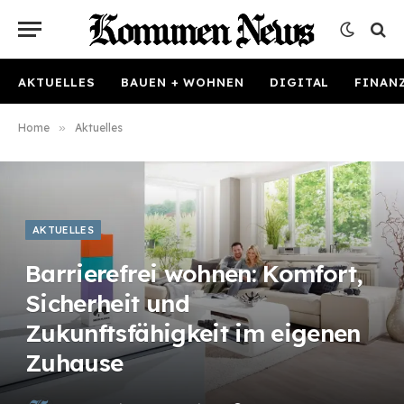
AKTUELLES
BAUEN + WOHNEN
DIGITAL
FINAN
Home
»
Aktuelles
AKTUELLES
Barrierefrei wohnen: Komfort,
Sicherheit und
Zukunftsfähigkeit im eigenen
Zuhause