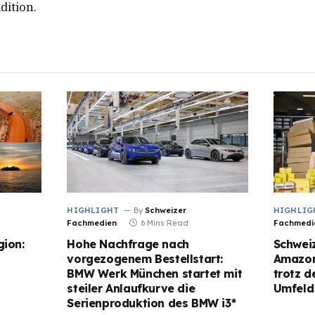
dition.
HIGHLIGHT
By
Schweizer
HIGHLIG
Fachmedien
6 Mins Read
Fachmedi
gion:
Hohe Nachfrage nach
Schwei
vorgezogenem Bestellstart:
Amazon
BMW Werk München startet mit
trotz 
steiler Anlaufkurve die
Umfeld
Serienproduktion des BMW i3*