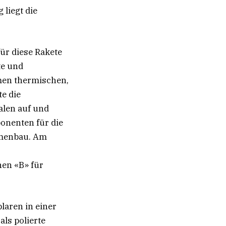
 liegt die
für diese Rakete
te und
emen thermischen,
e die
alen auf und
onenten für die
mmenbau. Am
en «B» für
laren in einer
ls polierte