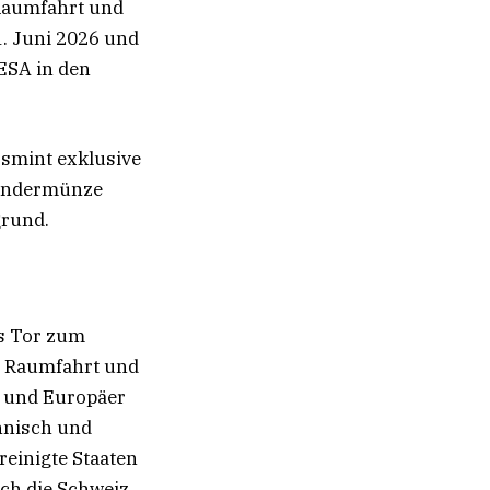
Raumfahrt und
1. Juni 2026 und
ESA in den
smint exklusive
Sondermünze
grund.
as Tor zum
en Raumfahrt und
en und Europäer
hnisch und
einigte Staaten
ch die Schweiz.