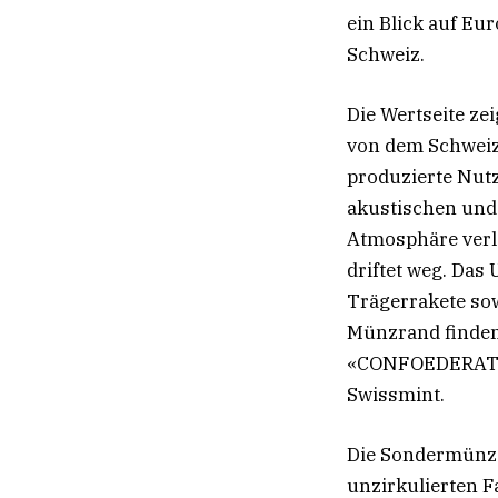
ein Blick auf Eur
Schweiz.
Die Wertseite ze
von dem Schweiz
produzierte Nutz
akustischen und
Atmosphäre verla
driftet weg. Das
Trägerrakete so
Münzrand finden
«CONFOEDERATIO
Swissmint.
Die Sondermünze 
unzirkulierten F