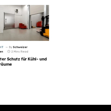
HT
By
Schweizer
en
2 Mins Read
nter Schutz für Kühl- und
rräume