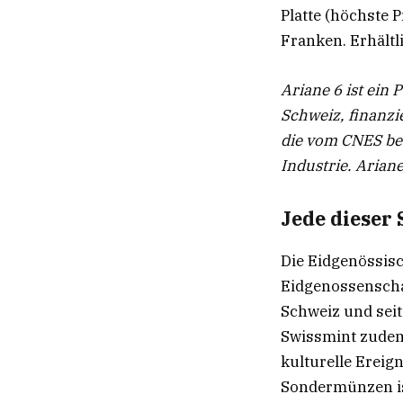
Platte (höchste 
Franken. Erhältli
Ariane 6 ist ein
Schweiz, finanzi
die vom CNES ber
Industrie. Arian
Jede dieser
Die Eidgenössis
Eidgenossenschaf
Schweiz und seit
Swissmint zudem
kulturelle Ereig
Sondermünzen is