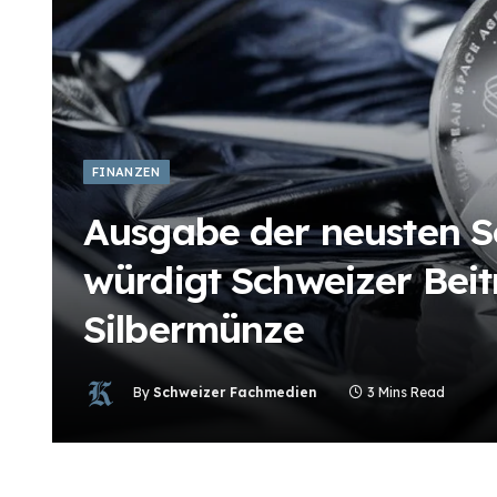
FINANZEN
Ausgabe der neusten S
würdigt Schweizer Beit
Silbermünze
By
Schweizer Fachmedien
3 Mins Read