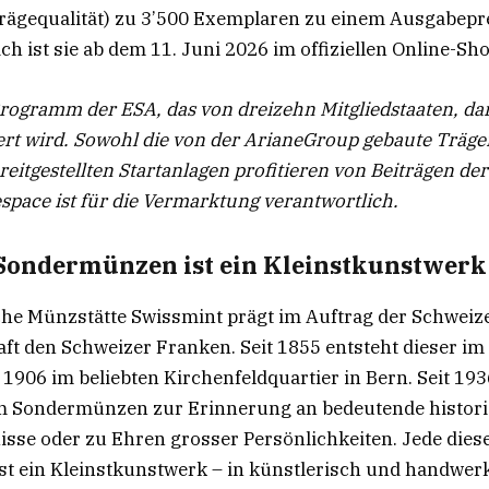
Prägequalität) zu 3’500 Exemplaren zu einem Ausgabepr
ch ist sie ab dem 11. Juni 2026 im offiziellen Online-Sh
 Programm der ESA, das von dreizehn Mitgliedstaaten, da
ert wird. Sowohl die von der ArianeGroup gebaute Träge
eitgestellten Startanlagen profitieren von Beiträgen de
espace ist für die Vermarktung verantwortlich.
 Sondermünzen ist ein Kleinstkunstwerk
che Münzstätte Swissmint prägt im Auftrag der Schweiz
t den Schweizer Franken. Seit 1855 entsteht dieser im
 1906 im beliebten Kirchenfeldquartier in Bern. Seit 193
 Sondermünzen zur Erinnerung an bedeutende histor
nisse oder zu Ehren grosser Persönlichkeiten. Jede dies
t ein Kleinstkunstwerk – in künstlerisch und handwerk