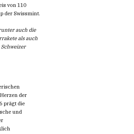
eis von 110
op der Swissmint.
runter auch die
rrakete als auch
r Schweizer
erischen
 Herzen der
6 prägt die
ische und
er
lich