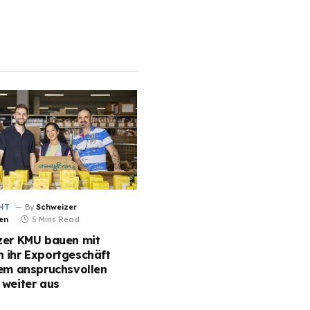
HT
By
Schweizer
en
5 Mins Read
zer KMU bauen mit
 ihr Exportgeschäft
dem anspruchsvollen
 weiter aus