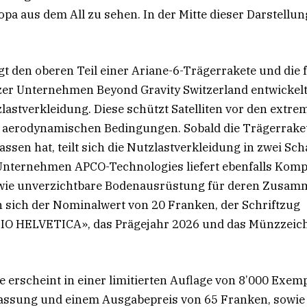
opa aus dem All zu sehen. In der Mitte dieser Darstellung
igt den oberen Teil einer Ariane-6-Trägerrakete und die 
er Unternehmen Beyond Gravity Switzerland entwickel
lastverkleidung. Diese schützt Satelliten vor den extr
 aerodynamischen Bedingungen. Sobald die Trägerraket
ssen hat, teilt sich die Nutzlastverkleidung in zwei Sch
 Unternehmen APCO-Technologies liefert ebenfalls Komp
wie unverzichtbare Bodenausrüstung für deren Zusa
 sich der Nominalwert von 20 Franken, der Schriftzug
 HELVETICA», das Prägejahr 2026 und das Münzzeich
erscheint in einer limitierten Auflage von 8’000 Exemp
assung und einem Ausgabepreis von 65 Franken, sowie a