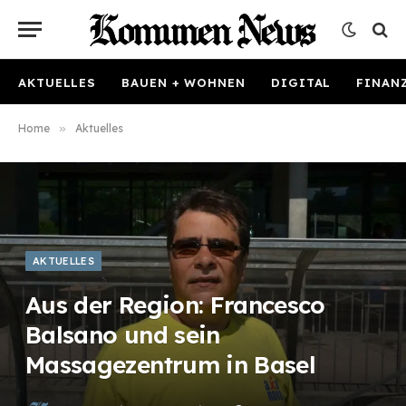
AKTUELLES
BAUEN + WOHNEN
DIGITAL
FINAN
Home
»
Aktuelles
AKTUELLES
Aus der Region: Francesco
Balsano und sein
Massagezentrum in Basel