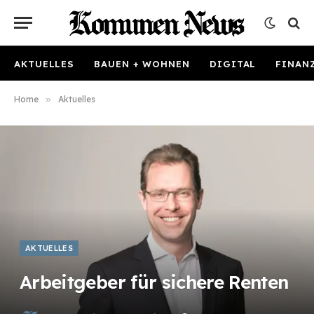
AKTUELLES
BAUEN + WOHNEN
DIGITAL
FINAN
Home
»
Aktuelles
AKTUELLES
Arbeitgeber für sichere Renten