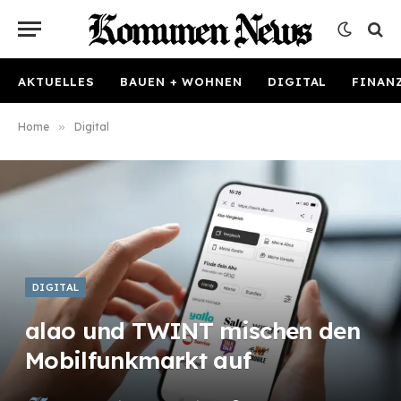
AKTUELLES
BAUEN + WOHNEN
DIGITAL
FINAN
Home
»
Digital
DIGITAL
alao und TWINT mischen den
Mobilfunkmarkt auf